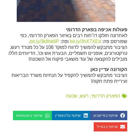
פעולות אכיפה בפארק הדרומי
לאחרונה חולקו דו"חות רבים באיזור הפארק הדרומי, כפי
שפורסם פה:
bit.ly/3hX7XEd
ופה:
bit.ly/3k8hk6P
.
הציבור מתבקש להמשיך לדווח למוקד 106 על כל מטרד רעש,
טרקטורונים, אופניים חשמליים, הבערת אש וכו', הדיווחים הללו
מובילים להקצאה של עוד משאבי פיקוח אל השכונה!
הקורונה עדיין כאן
הציבור מתבקש להמשיך להקפיד על הנחיות משרד הבריאות
ועיריית פתח תקוה!
הפארק הדרומי
,
רעש
,
שכונה
שיתוף בפייסבוק
שיתוף בלינקאדין
שיתוף בוואטסאפ
שיתוף בבמייל