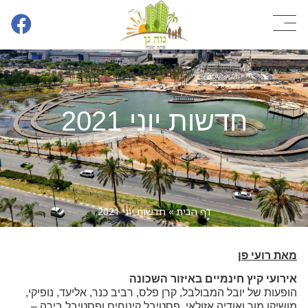
חדשות יוני 2021
דף הבית
»
חדשות יוני 2021
מאת רועי פן
אירועי קיץ חינמיים באיזור השכונה
הופעות של יובל המבולבל, קרן פלס, רביב כנר, אליעד, נופיקי,
מושיקו מור ואודיה אזולאי, פסטיבל קינוחים ופסטיבל בירה –