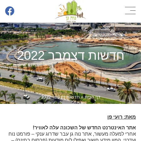
חדשות דצמבר 2022
דף הבית
»
חדשות דצמבר 2022
מאת: רועי פן
אתר האינטרנט החדש של השכונה עלה לאוויר!
אחרי למעלה מעשור, אתר נוה גן עבר שדרוג ענקי – פורמט נוח
ועדכני, המון מידע חשוב ואפילו לוח מודעות (פרסום בחינם) –