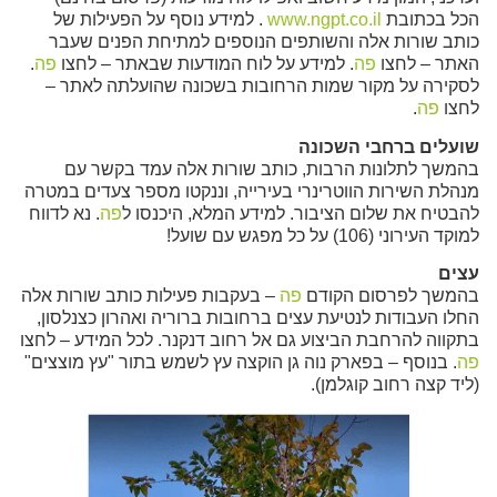
הכל בכתובת
www.ngpt.co.il
. למידע נוסף על הפעילות של
כותב שורות אלה והשותפים הנוספים למתיחת הפנים שעבר
האתר – לחצו
פה
. למידע על לוח המודעות שבאתר – לחצו
פה
.
לסקירה על מקור שמות הרחובות בשכונה שהועלתה לאתר –
לחצו
פה
.
שועלים ברחבי השכונה
בהמשך לתלונות הרבות, כותב שורות אלה עמד בקשר עם
מנהלת השירות הווטרינרי בעירייה, וננקטו מספר צעדים במטרה
להבטיח את שלום הציבור. למידע המלא, היכנסו ל
פה
. נא לדווח
למוקד העירוני (106) על כל מפגש עם שועל!
עצים
בהמשך לפרסום הקודם
פה
– בעקבות פעילות כותב שורות אלה
החלו העבודות לנטיעת עצים ברחובות ברוריה ואהרון כצנלסון,
בתקווה להרחבת הביצוע גם אל רחוב דנקנר. לכל המידע – לחצו
פה
. בנוסף – בפארק נוה גן הוקצה עץ לשמש בתור "עץ מוצצים"
(ליד קצה רחוב קוגלמן).