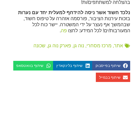
בהצלחה למשתתפים/ות!
נלכד חשוד אשר ניסה להידחף למעלית יחד עם נערות
בזכות עירנות הציבור, פורסמה אזהרה על טיפוס חשוד,
שבהמשך אף נעצר על ידי המשטרה. יישר כוח לכל
המעורבות/ים! לכל המידע: לחצו
פה
.
אתר
,
מרכז מסחרי
,
נוה גן
,
פארק נוה גן
,
שכונה
שיתוף בפייסבוק
שיתוף בלינקאדין
שיתוף בוואטסאפ
שיתוף בבמייל