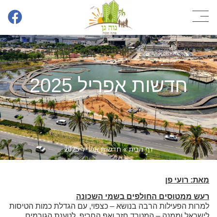
חדשות אפריל 2025
דף הבית
»
חדשות אפריל 2025
מאת: רועי פן
רעש ממטוסים החולפים בשמי השכונה
למרות הפעילות הרבה בנושא – כצפוי, עם הגדלת כמות הטיסות
לישראל וממנה – המטרד חזר ואף החריף. לטענת הגורמים