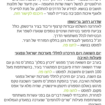
הרלוונטיים, למשל רשות שדות התעופה – אין תיעוד של תלונות
תושבים בנושא. למידע על הדרכים להתלונן, על מנת לסייע לי
ולאגף איכות הסביבה בעירייה לעזור –
היכנסו לקישור הזה
.
שדרוג רחוב גרינשפן
לאחרונה הושלמו עבודות קרצוף וריבוד בציר גרינשפן, כולל
צביעת סימוני בטיחות ושינויים נוספים שנועדו לשפר את
הבטיחות לכלל משתמשי הדרך.
הנ"ל בהמשך לעבודות גינון בחלקו המזרחי של הציר.
לפוסט בנושא –
לחצו פה.
יום השואה ויום הזיכרון לחללי מערכות ישראל ונפגעי
פעולות האיבה
בערב יום השואה נערך מפגש "זיכרון בסלון" במתנ"ס נוה גן עם
שורד השואה יהודה פיגנבוים המתגורר בעיר, בהשתתפות מעל
100 תושבים ותושבות. לפוסט –
לחצו פה.
גם השנה, בערב יום הזיכרון לחללי מערכות ישראל ונפגעי
פעולות האיבה, נערך בהפקת המתנ"ס ותושבי השכונה טקס
מרגש באולם הספורט חיטמן-איינשטיין, שהיה מלא עד אפס
מקום. לפוסט –
לחצו פה.
למחרת, התכבדתי לשאת דברים גם בפני עשרות משתתפי
ומשתתפות פעילות "שרים ללוחמים" שנערכה במועדון הגמלאים
השכונתי.