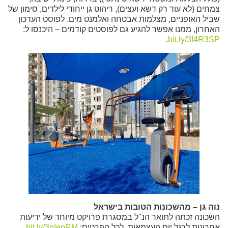
צמחים (לא עוד רק דשא ועצים), ריהוט גן ייחודי לילדים, סימון של
שביל האופניים, מצלמות אבטחה ואלמנט מים. לפוסט העדכון
האחרון, ממנו אפשר להגיע גם לפוסטים קודמים – היכנסו ל:
.
bit.ly/3f4R3SP
נוה גן – מהשכונות הטובות בישראל
השכונה זכתה לתואר הנ"ל במסגרת פרויקט מיוחד של ידיעות
אחרונות לרגל יום העצמאות. לכל הפרטים:
bit.ly/3nIepRM
.