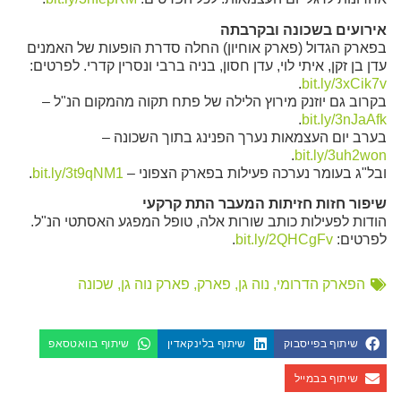
אירועים בשכונה ובקרבתה
בפארק הגדול (פארק אוחיון) החלה סדרת הופעות של האמנים
עדן בן זקן, איתי לוי, עדן חסון, בניה ברבי ונסרין קדרי. לפרטים:
.
bit.ly/3xCik7v
בקרוב גם יוזנק מירוץ הלילה של פתח תקוה מהמקום הנ"ל –
.
bit.ly/3nJaAfk
בערב יום העצמאות נערך הפנינג בתוך השכונה –
.
bit.ly/3uh2won
ובל"ג בעומר נערכה פעילות בפארק הצפוני –
bit.ly/3t9qNM1
.
שיפור חזות חזיתות המעבר התת קרקעי
הודות לפעילות כותב שורות אלה, טופל המפגע האסתטי הנ"ל.
לפרטים:
bit.ly/2QHCgFv
.
הפארק הדרומי
,
נוה גן
,
פארק
,
פארק נוה גן
,
שכונה
שיתוף בפייסבוק
שיתוף בלינקאדין
שיתוף בוואטסאפ
שיתוף בבמייל