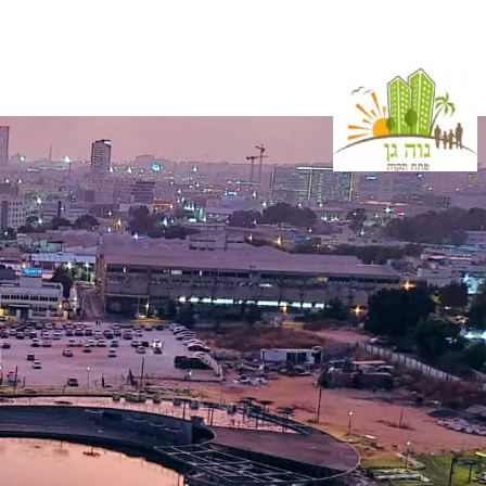
נווה גן פ"ת
על השכונה
מוס
מ