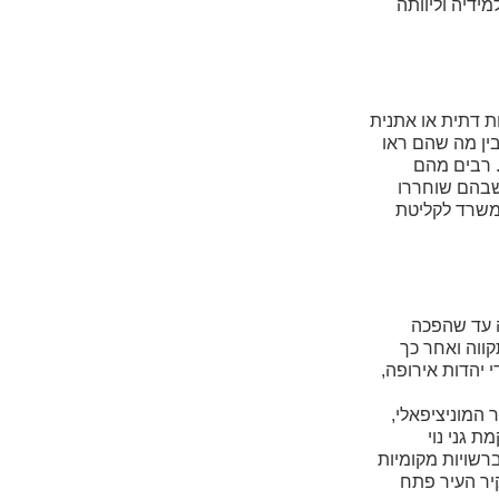
ידיה וליוותה
ת דתית או אתנית
בין מה שהם ראו
. רבים מהם
 שבהם שוחררו
 ובמשרד לקליטת
י התפתחותה עד שהפכה
ווה ואחר כך
 יהדות אירופה,
 המוניציפאלי,
ות, בהקמת גני נוי
רשויות מקומיות
ון "יד-לבנים". טבצ'ניק זכה לקבל בשנת 1982 את התואר "יקיר העיר פתח