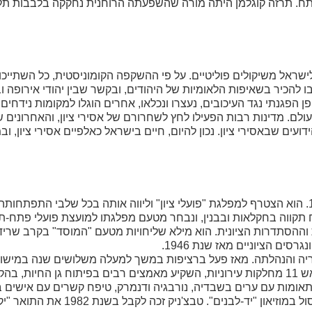
פתח. תרזה קוגלמן היתה מורה שהשפעתה הרוחנית נחקקה בלבבות תלמ
לישראל משיקולים פוליטיים. על פי ההשקפה הקומוניסטית, כל השתייכו
 להכיר בשאיפות הלאומיות של היהודים, ובקשר שבין יהודי אירופה ו
הפגנתי נגד העיכובים, נעצרו ונכלאו, אחרים הוגלו למקומות נידחים
העולם. מדינות רבות הפעילו לחץ לשחרורם של אסירי ציון, והאחרונים
 הם מהידועים שבאסירי ציון. נכון להיום, חיים בישראל כאלפיים אסירי ציון,
דוד טבצ'ניק נולד בשנת 1909 בוארשה, פולין, ועלה לישראל ב-1929. הוא הצטרף למפלגת "פועלי ציון" וליווה אותה בכל שלב
תקווה בחקלאות ובבנין, ונבחר מטעם מפלגתו למועצת פועלי פתח-תק
ההסתדרות הציונית. הוא מילא שליחויות מטעם "המוסד" בקרב שרידי
ם הציוניים מאז שנת 1946.
עיריה והנהלתה. מאז פעל ברציפות במשך למעלה משלושים שנה במישור
במהלכן כיהן כסגן ראש העיריה וכממלא מקום ראש העיר, עמד בראש 11 מחלקות עירוניות, השקיע מאמצים רבים בפיתוח גן החי
ם תאומות עם ערים בשבדיה, נורבגיה ודנמרק, טיפח קשרים עם אישים ב
בעולם (אוסטריה, גרמניה, הולנד, וצרפת) ותרם להגדלת אוסף הפיסול במוזיא