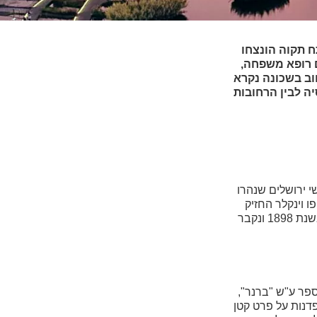
ח תקוה הונצחו
ם רופא משפחה,
וב בשכונה נקרא
יה לבין הרחובות
ונים" (מתיישבים מאנשי ירושלים שנהרו
 וינקלר החזיק
מעמד בכל התלאות והמחלות, והיה ידוע גם בתור אדם אמיץ. הוא נמנה על "רשימת ה-28" עליהם פרש הבארון את חסותו. וינקלר נפטר בשנת 1898 ונקבר
לית הראשונה בבית הספר ע"ש "ברנר",
דנות על פרט קטן