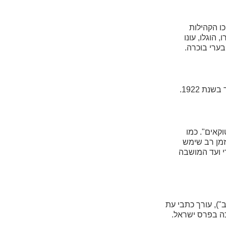
ו הקהילות
הוגלו, עונו
ערי בוכרה.
יאליסטוקאים". כמו
ליהם פרש הבארון את חסותו. זמן רב שימש
י ועד המושבה
ריב"), עורך כתבי עת
השנים 1977-1981 שימש כחבר כנסת מטעם סיעת "הליכוד". בין ספריו המפורסמים – "הוא הלך בשדות". בשנת 1988 זכה בפרס ישראל.