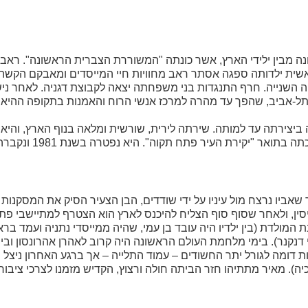
 מבין ילידי הארץ, אשר כונתה "המשוררת הצברית הראשונה". ראב
ייסדי העיר. מראשית ילדותה ספגה אסתר ראב מחוויות חיי המייסדים ומאבקם ה
ה השנייה. חרף התנגדות בני משפחתה יצאה לקבוצת דגניה. לאחר ני
-אביב, שהפך עד מהרה למרכז אנשי הרוח והאמנות בתקופה ההיא. ה
יצירתה עד למותה. שירתה לירית, שורשית ומלאה בנוף הארץ, והיא
יקירת העיר פתח תקוה". היא נפטרה בשנת 1981 ונקברה בפתח תקוה.
ת 1869 באוסטרו-הונגריה. לאחר שאביו נרצח מול עיניו על ידי שודדים, הבן הצעיר הסיק את המ
סין, ולאחר שסוף סוף הצליח להיכנס לארץ הוא הצטרף למתיישבי פת
מולדת (בין ילדיו היה עובד בן עמי, שהיה ממייסדי נתניה ועמד בר
חי דנקנר). בימי מלחמת העולם הראשונה היה קרוב לאהרן אהרונסון ובי
יות דומה לגורל יתר החשודים – עמוד התלייה – אך ברגע האחרון ניצל
). מאיר מתתיהו חזר הביתה חולה ורצוץ, הקדיש מזמנו לצרכי ציבור