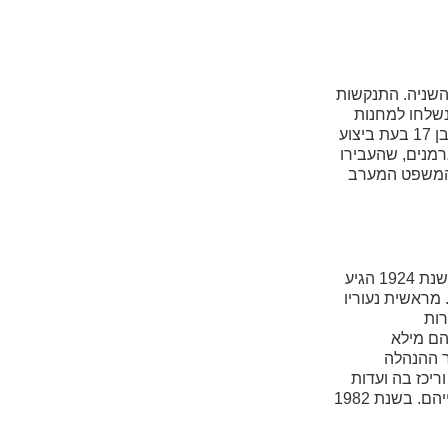
 חודשים לפני פרוץ מלחמת העולם השניה. התנקשות
(ונשלחו למחנות
ריכוז). בנוסף, נהרסו כמעט כל בתי הכנסת בגרמניה, בתי קברות יהודיים רבים, אלפי חנויות בבעלות יהודים ו-29 בתי כל-בו. גרינשפן היה בן 17 בעת ביצוע
רמנים, שהעבירו
ועות ששרד את המלחמה, ב-1960 הכריז רשמית בית המשפט המערב
אהרון כצנלסון נולד בשנת 1913 בעיר בוברויסק, רוסיה. בבית הוריו ספג ערכים ציונים-סוציאליסטיים, אשר ליוו אותו לאורך כל דרך חייו. בשנת 1924 הגיע
מראשית נעוריו
רות
הם מילא
ד צאתו לגימלאות היה חבר ההנהלה
מועצת עיריית פתח-תקוה וריכז בה ועדות
עירוניות שונות, תפקיד בו כיהן כ-12 שנים. לאחר מכן המשיך בפעילות ברוכה בקרב חבריו הגימלאים ועשה למען רווחתם ושמירת רמת חייהם. בשנת 1982