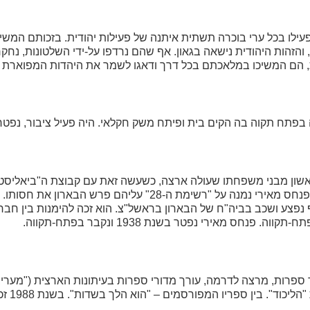
פעילו בכל ערי בוכרה תשתית איתנה של פעילות יהודית. בזכותם המשיכ
זהות היהודית נישאה בגאון. אף שהם נרדפו על-ידי השלטונות, נחקרו, 
, הם המשיכו במלאכתם בכל דרך ודאגו לשמר את היהדות המפוארת ב
ולד בשנת 1865 בפוניבז', ליטא, ובשנת 1882 היה לראשון מבני משפחתו שעולה ארצה, כשעשה זאת עם קבוצת ה"ב
אלתר וינקלר (אשר זכה אף הוא לרחוב על שמו בשכונת נווה גן), גם פנחס מאירי נמנה על "רשימת ה-28" ע
נפצע ושכב בביה"ח של הבארון בראשל"צ. הוא זכה להימנות בין חבר
 מאירי נפטר בשנת 1938 ונקבר בפתח-תקווה.
, פובליציסט, מבקר ספרות, מרצה לדרמה, עורך מדורי ספרות בעיתונות הארצית ("מע
("במחנה") ובין 