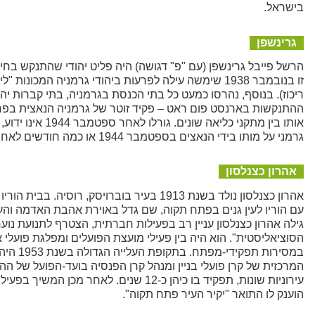
בישראל.
גרינשפן
זו בנובמבר 1938 שימשה עילה לפרעות ביהודי גרמניה המ
ההתנקשות בארנסט פום ראט – פקיד זוטר של גרמניה הנאצית בפריז
גרמני על מותו בידי הנאצים בספטמבר 1944 או כמה חודשים לאחר מכן.
אהרון כצנלסון
עם הוריו לעין גנים בפתח תקוה, שם גדל באוירת אהבת האדמה והע
גילה אהרון כצנלסון עניין רב בפעילות חברתית, הצטרף לתנועת נוער
הסוציאליסטית". הוא היה בין פעילי מועצת הפועלים ומפלגת פועלי 
הוענק לו התואר "יקיר העיר פתח תקוה".