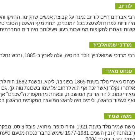
לודיוב
רבי אברהם חיים לודיוב נמנה על קבוצת אנשים שהקימו, החזיקו וה
היהודיות לפרוח ולשגשג בכל המובנים, תחת מגף השלטון הסובייטי, וה
קשות ונאסרו לתקופות ממושכות בעוון פעילותם היהודית-החברתית
מרדכי שמואלביץ'
רבי מרדכי שמואלביץ' נולד ברוסיה, עלה לארץ ב-1885, ורכש נחלה בפתח תקוה בה הקים בית ופיתח משק חקלאי. היה פעיל ציבור, נפטר בשנת 1922.
פנחס מאירי
פנחס מאירי נ
מאירי כמוביל הדואר בין המושבות, ובאחת מהתקפות ה"שכנים" אף 
ואף לעמוד בראשו, ולימים היה לראש המועצה המקומית הראשון בפתח-תקווה. פנחס
משה שמיר
משה שמיר נולד בשנת 1921, והיה סופר, מחזאי
שמיר נפטר בשנת 2004.