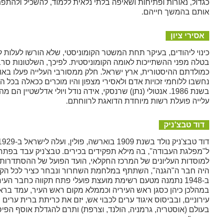
כגדול, נאורות ופתיחות ושאיפה בלתי נלאית ללמוד, להשכיל ולהת
אותם בהמשך חייהם.
אסירי ציון
כינוי ליהודים, בעיקר תחת המשטר הקומוניסטי, שלא הורשו לעלות 
בטלה מפני ההשתייכות לאומה הקומוניסטית. לפיכך, השלטונות סרבו
כמולדתם ההיסטורית, ארץ ישראל. חלק ממסורבי העלייה פעלו באופן 
נחשבו ללוחמי זכויות אדם ולאסירי מצפון והיו מוכרים ככאלה בכל 
בשנת 1986. אנטולי (נתן) שרנסקי, אידה נודל ויולי אדלשטיין
עלייה פועלת רשות מיוחדת הדואגת לרווחתם.
דוד טבצ'ניק
ל"מפלגת העבודה", בה מילא תפקידים בכירים. טבצ'ניק עבד בפתח 
למוסדות העליונים של המרכז החקלאי, הועד הפועל של ההסתדרות ו
היה חבר ה"הגנה", השתתף במלחמת השחרור ונבחר כציר לכל הקונגרסי
ב-1948 נתמנה מטעם רשימת מועצת פועלי פתח תקווה כחבר ה
עירוניים, ובביסוס איגוד ערים לכבוי אש, יזם את כריתת ברית ערי