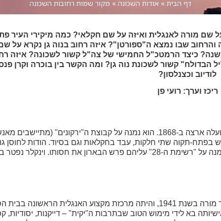
דף הבית
»
אודות השכונה
»
מקור שמות רחובות השכונה
על שם מורה לאנגלית ואיזה על שם חקלאי? כמה מיקירי העיר פת
 והרחוב שבו נמצא ה"ספורטן"? איזה רחוב בנוה גן נקרא על ש
משנה? כיצד הרמטכ"ל החמישי של צה"ל קשור לשכונה? איזה רח
יל הבדולח" קשור לשכונת נוה גן? ומה הקשר בין בוכרה וקרן פנס
לודיוב וכצנלסון?
ריכז וערך: רועי פן
רבי אלתר וינקלר נולד בשנת 1814 בהוסיאטין, גליציה – אוקראינה, ועלה ארצה ב-1868. הוא נמנה על קבוצת ה"ירק
פתח-תקוה שתי חלקות, עבד בחקלאות וגם בסיוד. הודות לחוסן גופו
תרזה קוגלמן עלתה לארץ מגרמניה בשנת 1939, החלה לעבוד בתור מורה בשנת 1941, והיתה מרכזת מקצוע האנג
ותה בא לידי מימוש הטוב שבתרבות ה"יקית" – דייקנות, יסודיות, קפ