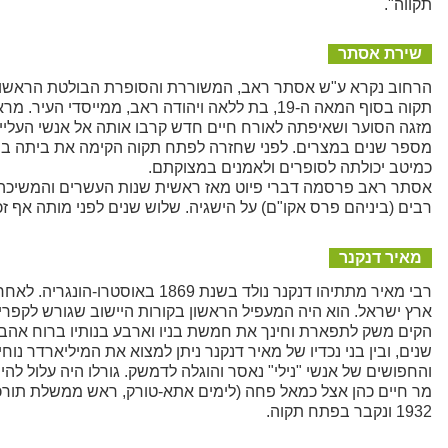
תקווה".
שירת אסתר
הרחוב נקרא ע"ש אסתר ראב, המשוררת והסופרת הבולטת הראשונה
תקוה בסוף המאה ה-19, בת ללאה ויהודה ראב, ממ
מזגה הסוער ושאיפתה לאורח חיים חדש קרבו אותה אל אנשי העליי
מספר שנים במצרים. לפני שחזרה לפתח תקוה הקימה את ביתה בתל
כמיטב יכולתה לסופרים ולאמנים במצוקתם.
אסתר ראב פרסמה דברי פיוט מאז ראשית שנות העשרים והמשיכה ב
רבים (ביניהם פרס אקו"ם) על הישגיה. שלוש שנים לפני מותה אף זכתה בתואר "
מאיר דנקנר
רבי מאיר מתתיהו דנקנר נולד בשנ
ארץ ישראל. הוא היה המעפיל הראשון בקורות היישוב שגורש לקפרי
הקים משק לתפארת וחינך את חמשת בניו וארבע בנותיו ברוח אהבת ה
שנים, ובין בני נכדיו של מאיר דנקנר ניתן למצוא את המיליארדר נו
והחפושים של אנשי "נילי" נאסר והוגלה לדמשק. גורלו היה עלול לה
מר חיים כהן אצל כמאל פחה (לימים אתא-טורק, ראש ממשלת תורכיה
1932 ונקבר בפתח תקוה.