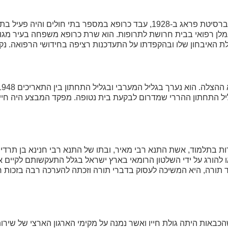
נולד בשנת 1902 בטרנאווה, צ'כוסלובקיה. סיים לימודי רפואה באוניברסיטת פראג ב-1928, עבד כרופא במספר בתי חו
עלה לארץ בשנת 1939 ושימש כנוטר ותועמלן רפואי בבית חרושת לתרופות. הוא שרת כרופא משפחה בעי
ת הגליל התחתון ההררי שמדרום לבקעת בית נטופה. מפקד המבצע היה חי
בתלמוד, אשת התנא רבי מאיר, ובתו של התנא רבי חנינא בן תרדיו
להורג על ידי השלטון הרומאי בארץ ישראל בגלל התעקשותם לקיים א
מד תורה, היא המשיכה לעסוק בדברי תורה וזכתה להערכה רבה בזכות 
כבאות והצלה פתח תקוה בשנים 1979-1987, אדם שהכבאות היתה גולת חייו ואשר נמנה על מקימי הארגון הארצי ש