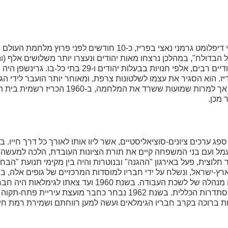
הרשל פייבל גרינשפן (עם "פ" דגושה) היה פליט יהודי שהתנקש בחיי דיפלומט גרמני נאצי בפריז, כ-10
כונות "ליל הבדולח", במהלכן נרצחו מאות יהודים ונעצרו יותר משלושים אלף 
. הוא הסגיר את עצמו לשלטונות צרפת, ומאוחר יותר הועבר לידי הג
אותו בין מתקני כליאה שונים. גורלו לאחר ספטמבר 1944 אינו ידוע, אך למרות שמ
מל ועם בני המשפחה קיים את תורת הציונות העובדת, הלכה למעשה. 
 חלוצית, פעל באירגון "ההגנה" ובנוטרות והיה בין מקימי תנועת "הבח
ארץ-ישראל, ונשלח על ידי חבריו למוסדות המרכזיים של גופים אלה, ב
במסירות תפקידי-מפתח. בתקופת העלייה הגדולה בשנת 1953 היה מנהלה של לשכת העבודה. בשנת 1960 וע
המרכזית של קרן פועלי בניין ומנהל קרן הפנסיה בועד-הפועל של ההסתדרות הכללית. בשנת 1962 נבחר כחבר 