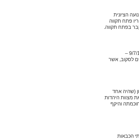
לים והיה פעיל בתנועה הציונית
ר מגוריו פתח תקווה
אחד מהמבצעים המוצלחים של צה"ל במלחמת העצמאות נגד צבא ההצלה. הוא נערך בגליל המערבי ובגליל התחתון בין התאריכים 9/7/1948 –
ים לסקוב, אשר
ן (שהיה אחד
ת מצוות היהדות
חוכמתה והיקף
ל שירותי הכבאות