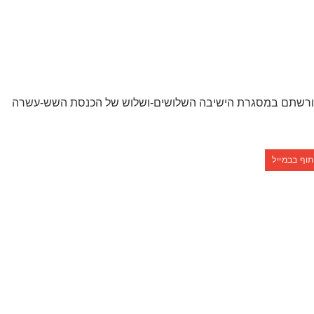
ון ומורשתם במסגרת הישיבה השלושים-ושלוש של הכנסת השש-עשרה
וף בבמייל