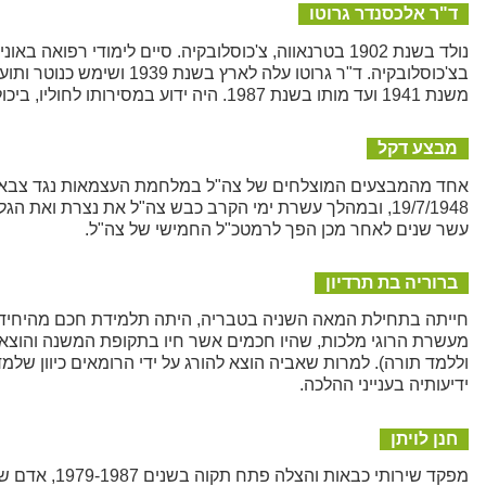
ד"ר אלכסנדר גרוטו
בצ'כוסלובקיה. ד"ר גרוטו 
משנת 1941 ועד מותו בשנת 1987. היה ידוע במסירותו לחוליו, ביכולת האיבחון שלו ובהקפדתו על התעדכנות רציפה בחידושי הרפואה. נקבר בפתח תקווה.
מבצע דקל
19/7/1948, ובמהלך עשרת ימי הקרב כבש צה"ל את נצרת וא
עשר שנים לאחר מכן הפך לרמטכ"ל החמישי של צה"ל.
ברוריה בת תרדיון
חייתה בתחילת המאה השניה בטבריה, היתה תלמידת חכם מהיחידות 
מעשרת הרוגי מלכות, שהיו חכמים אשר חיו בתקופת המשנה והוצאו 
וללמד תורה). למרות שאביה הוצא להורג על ידי הרומאים כיוון של
ידיעותיה בענייני ההלכה.
חנן לויתן
מפקד שירותי 